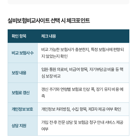
실비보험비교사이트 선택 시 체크포인트
확인 항목
체크 내용
실
비교 가능한 보험사가 충분한지, 특정 보험사에 편향되
비
비교 보험사 수
지 않았는지 확인
보
험
입원·통원 의료비, 비급여 항목, 자기부담금 비율 등 핵
보장 내용
비
심 보장 비교
교
사
갱신 주기와 연령별 보험료 인상 폭, 장기 유지 비용 예
보험료 갱신
이
측
트
선
개인정보 보호
개인정보 처리방침, 수집 항목, 제3자 제공 여부 확인
택
가입 전·후 전문 상담 및 보험금 청구 안내 서비스 제공
시
상담 지원
여부
확