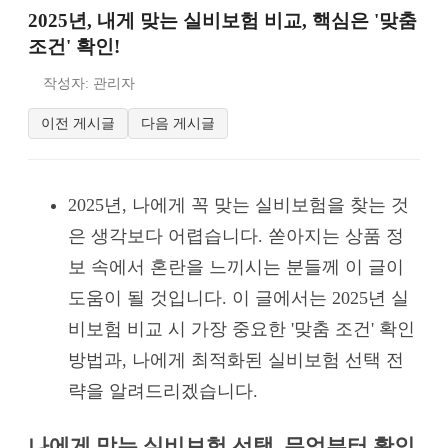
2025년, 내게 맞는 실비보험 비교, 핵심은 '맞춤
조건' 확인!
작성자: 관리자
이전 게시글
다음 게시글
2025년, 나에게 꼭 맞는 실비보험을 찾는 것
은 생각보다 어렵습니다. 쏟아지는 상품 정
보 속에서 혼란을 느끼시는 분들께 이 글이
도움이 될 것입니다. 이 글에서는 2025년 실
비보험 비교 시 가장 중요한 '맞춤 조건' 확인
방법과, 나에게 최적화된 실비보험 선택 전
략을 알려드리겠습니다.
나에게 맞는 실비보험 선택, 무엇부터 확인