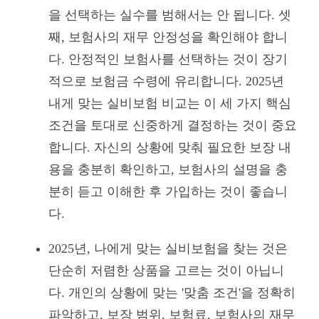
을 선택하는 실수를 범해서는 안 됩니다. 셋
째, 보험사의 재무 안정성을 확인해야 합니
다. 안정적인 보험사를 선택하는 것이 장기
적으로 보험금 수령에 유리합니다. 2025년
내게 맞는 실비보험 비교는 이 세 가지 핵심
조건을 토대로 신중하게 결정하는 것이 중요
합니다. 자신의 상황에 맞춰 필요한 보장 내
용을 충분히 확인하고, 보험사의 설명을 충
분히 듣고 이해한 후 가입하는 것이 좋습니
다.
2025년, 나에게 맞는 실비보험을 찾는 것은
단순히 저렴한 상품을 고르는 것이 아닙니
다. 개인의 상황에 맞는 '맞춤 조건'을 정확히
파악하고, 보장 범위, 보험료, 보험사의 재무