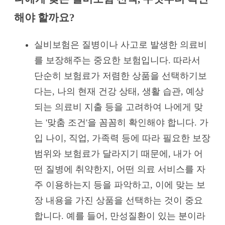
해야 할까요?
실비보험은 질병이나 사고로 발생한 의료비
를 보장해주는 중요한 보험입니다. 따라서
단순히 보험료가 저렴한 상품을 선택하기보
다는, 나의 현재 건강 상태, 생활 습관, 예상
되는 의료비 지출 등을 고려하여 나에게 맞
는 '맞춤 조건'을 꼼꼼히 확인해야 합니다. 가
입 나이, 직업, 가족력 등에 따라 필요한 보장
범위와 보험료가 달라지기 때문에, 내가 어
떤 질병에 취약한지, 어떤 의료 서비스를 자
주 이용하는지 등을 파악하고, 이에 맞는 보
장 내용을 가진 상품을 선택하는 것이 중요
합니다. 예를 들어, 만성질환이 있는 분이라