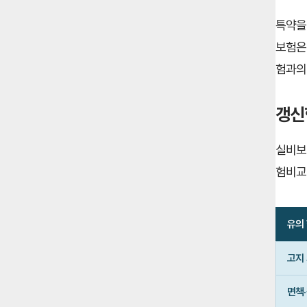
특약을
보험은
험과의
갱신
실비보
험비교
유의
실
고지
비
보
면책
험