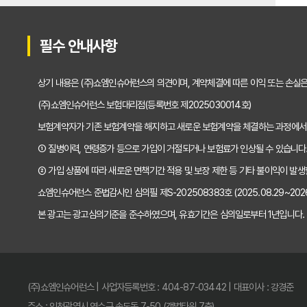
필수 안내사항
상기 내용은 (주)쇼엠인슈어런스의 의견이며, 계약체결에 따른 이익 또는 손실
(주)쇼엠인슈어런스 보험대리점(등록번호 제2025030014호)
보험계약자가 기존 보험계약을 해지하고 새로운 보험계약을 체결하는 과정에서
① 질병이력, 연령증가 등으로 가입이 거절되거나 보험료가 인상될 수 있습니다
② 가입 상품에 따라 새로운 면책기간 적용 및 보장 제한 등 기타 불이익이 발생
쇼엠인슈어런스 준법감시인 심의필 제S-202508383호 (2025.08.29~2026.
본 광고는 광고심의기준을 준수하였으며, 유효기간은 심의일로부터 1년입니다.
(주)쇼엠인슈어런스 | 사업자등록번호 : 404-87-03442 | 대표이사 : 강경준
주소 : 인천광역시 연수구 송도동 7-50 (갯벌타워 7층)