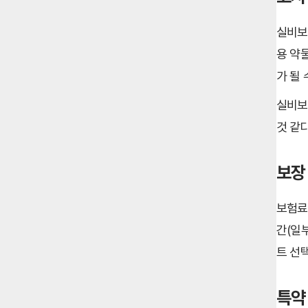
실비보
용 약
가 될 
실비보
것 같
보장
보험료뿐
간(일
트 선
특약