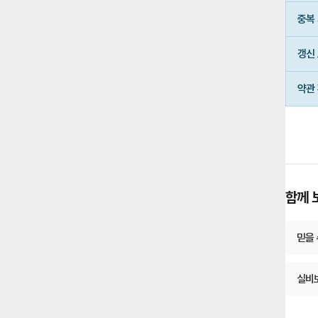
가
중복
입
시
갱신
유
의
약관
사
항
요
약
함께 
믿을
실비